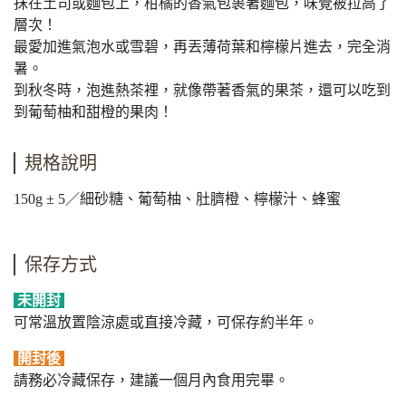
抹在土司或麵包上，柑橘的香氣包裹著麵包，味覺被拉高了
層次！
最愛加進氣泡水或雪碧，再丟薄荷葉和檸檬片進去，完全消
暑。
到秋冬時，泡進熱茶裡，就像帶著香氣的果茶，還可以吃到
到葡萄柚和甜橙的果肉！
規格說明
150g ± 5／細砂糖、葡萄柚、肚臍橙、檸檬汁、蜂蜜
保存方式
未開封
可常溫放置陰涼處或直接冷藏，可保存約半年。
開封後
請務必冷藏保存，建議一個月內食用完畢。