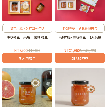
雙重果感，封存四季旬味
極致豐盛，滿載島嶼旬味
中秋禮盒｜果醬 + 果乾 禮盒
果韻花香 豐收禮盒｜2入果醬
NT$500
NT$600
NT$1,060
NT$1,220
加入購物車
加入購物車