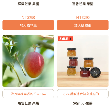
鮮檸芒果 果醬
百香芒果 果醬
NT$290
NT$290
加入購物車
加入購物車
帶有檸檬辛香的芒果口味
小果醬很適合初次挑選的口
味，先試試看小罐的，喜歡再
馬告芒果 果醬
50ml 小果醬
購買大罐的！