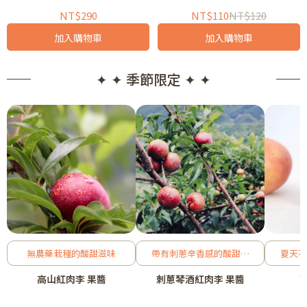
NT$290
NT$110
NT$120
加入購物車
加入購物車
✦ ✦ 季節限定 ✦ ✦
無農藥栽種的酸甜滋味
帶有刺蔥辛香感的酸甜紅
夏天不
肉李
高山紅肉李 果醬
刺蔥琴酒紅肉李 果醬