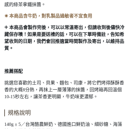
感的綠茶拿鐵抺醬。
✷ 本商品含牛奶，對乳製品過敏者不宜食用
𓇬 本商品會製作完後，可以以常溫寄出，但請收到後儘快冷
藏保存噢！如果是要送禮的話，可以在下單時備註，告知希
望收到的日期，我們會回推適當時間製作及寄出，以維持品
質。
推薦搭配
挑選您喜歡的土司、貝果、麵包、司康，將它們烤得酥酥香
香的大概8分熱，再抹上一層薄薄的抹醬，回烤箱再回溫個
10-15秒左右，讓茶香更明顯，牛奶味更濃郁。
規格說明
140g ± 5／台灣酪農鮮奶、德國進口鮮奶油、細砂糖、海藻