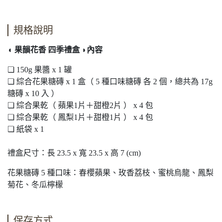
規格說明
◖ 果韻花香 四季禮盒 ◗內容
❏ 150g 果醬 x 1 罐
❏ 綜合花果糖磚 x 1 盒（ 5 種口味糖磚 各 2 個，總共為 17g
糖磚 x 10 入 ）
❏ 綜合果乾（ 蘋果1片＋甜橙2片 ） x 4 包
❏ 綜合果乾（ 鳳梨1片＋甜橙1片 ） x 4 包
❏ 紙袋 x 1
禮盒尺寸：長 23.5 x 寬 23.5 x 高 7 (cm)
花果糖磚 5 種口味：春櫻蘋果、玫香荔枝、蜜桃烏龍、鳳梨
菊花、冬瓜檸檬
保存方式