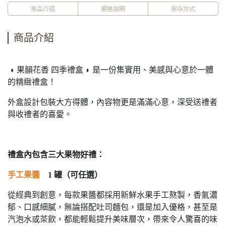
商品介紹
規格說明
保存方式
商品介紹
◖ 果韻花香 四季禮盒 ◗ 是一份集實用、美感與心意於一體
的精緻禮盒！
外盒設計包裝大方得體，內容物更是滿滿心意，深受送禮者
與收禮者的喜愛。
禮盒內包含三大果物好禮：
手工果醬
1 罐（可任選）
從經典到創意，每款果醬都採用新鮮水果手工熬製，香氣濃
郁、口感細膩，無論搭配吐司麵包，還是加入優格，甚至是
汽泡水或茶飲，都能輕鬆提升美味層次，帶來令人驚喜的味