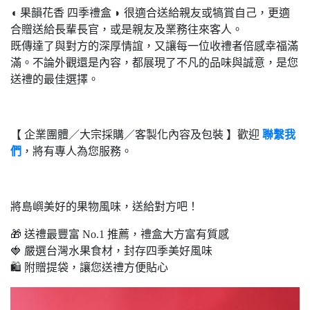
◖ 果韻花香 四季禮盒 ◗ 很適合送給親友或犒賞自己，更適
合贈送給長輩長官，或是親友及業務往來客人。
既傳達了與對方的深厚情誼，又讓每一位收禮者倍感幸福滿
滿。不論外觀還是內容，都展現了不凡的品味與誠意，是您
送禮的最佳選擇。
【 企業團體／大宗採購／客製化內容及包裝 】歡迎
聯繫我
們
，將有專人為您服務。
將島嶼美好的果物風味，送給對方吧！
🎁 送禮最豐富 No.1 推薦，禮盒大方富有質感
🍓 嚴選台灣水果食材，封存四季美好風味
🛍 附贈提袋，讓您送禮方便貼心