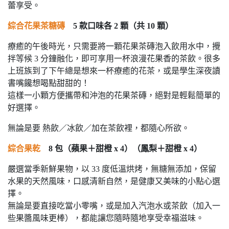
蕾享受。
綜合花果茶糖磚
5 款口味各 2 顆（共 10 顆）
療癒的午後時光，只需要將一顆花果茶磚泡入飲用水中，攪
拌等候 3 分鐘融化，即可享用一杯浪漫花果香的茶飲。很多
上班族到了下午總是想來一杯療癒的花茶，或是學生深夜讀
書嘴饞想喝點甜甜的！
這樣一小顆方便攜帶和沖泡的花果茶磚，絕對是輕鬆簡單的
好選擇。
無論是要 熱飲／冰飲／加在茶飲裡，都隨心所欲。
綜合果乾
8 包（蘋果＋甜橙 x 4）（鳳梨＋甜橙 x 4）
嚴選當季新鮮果物，以 33 度低溫烘烤，無糖無添加，保留
水果的天然風味，口感清新自然，是健康又美味的小點心選
擇。
無論是要直接吃當小零嘴，或是加入汽泡水或茶飲（加入一
些果醬風味更棒），都能讓您隨時隨地享受幸福滋味。