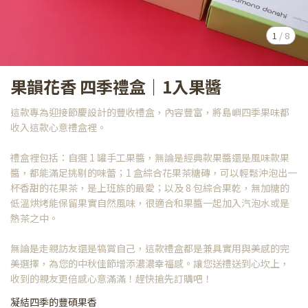
1
/
8
果韻花香 四季禮盒｜1入果醬
這款專為迎接節慶設計的豐收禮盒，內容豐富，將島嶼四季果味都
收入這款心意禮盒裡。
禮盒裡包括：自選 1 罐手工果醬，無論是經典款果醬還是風味款果
醬，都能滿足挑剔的味蕾；1 盒綜合花果茶糖磚，可以輕鬆沖泡出一
杯香甜的花果茶，是上班族的最愛；以及 8 包綜合果乾，無加糖的
低溫烘烤能保留果實自然風味，很適合和果醬一起加入汽泡水或是
熱茶之中。
無論是走親訪友還是犒賞自己，這款禮盒都是兼具實用與美感的完
美選擇，為您的中秋佳節增添濃濃幸福感。讓您送禮送到心坎上，
收到的親友更倍感心意滿滿！趕快搶先訂購吧！
凝結四季的豐碩果香