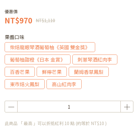
優惠價
NT$970
NT$1,110
果醬口味
柴焙龍眼琴酒葡萄柚《英國 雙金獎》
葡萄柚甜橙《日本 金賞》
刺蔥琴酒紅肉李
百香芒果
鮮檸芒果
蘭姆香草鳳梨
東市焙火鳳梨
高山紅肉李
此商品 「 最高 」可以折抵紅利
10
點 (約等於
NT$10
)