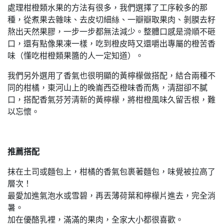
處理柑橙類水果的方法有很多，我們選擇了工序較多的那
種，從煮果去雜味、去皮切細絲、一瓣瓣取果肉、剝膜去籽
熬出天然果膠，一步一步都無法減少。整體口感是滑順不砸
口，還有點像果凍一樣，吃到橙皮時又還嚼出專屬的橙苦香
味（懂吃柑橙類果醬的人一定知道）。
我們另外選用了香氣也很明顯的黃檸檬做搭配，結合兩種不
同的柑橘，東河山上的晚崙西亞橙味香而雋，清甜卻不膩
口，搭配香氣芬芳清新的黃檸檬，將柑橙風味久留舌根，難
以忘懷。
推薦搭配
抹在土司或麵包上，柑橘的香氣包裹著麵包，味覺被拉高了
層次！
最愛加進氣泡水或雪碧，再丟薄荷葉和檸檬片進去，完全消
暑。
加在優酪乳裡，滿滿的果肉，全家大小都很喜歡。