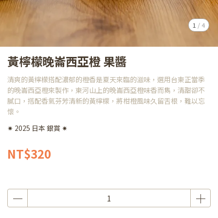
1
/
4
黃檸檬晚崙西亞橙 果醬
清爽的黃檸檬搭配濃郁的橙香是夏天來臨的滋味，選用台東正當季
的晚崙西亞橙來製作，東河山上的晚崙西亞橙味香而雋，清甜卻不
膩口，搭配香氣芬芳清新的黃檸檬，將柑橙風味久留舌根，難以忘
懷。
✷ 2025 日本 銀賞 ✷
NT$320