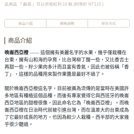
此商品 「 最高 」可以折抵紅利
10
點 (約等於
NT$10
)
商品介紹
規格說明
保存方式
商品介紹
晚崙西亞橙
—— 這個擁有美麗名字的水果，幾乎僅栽種在
台東，擁有山和海的孕育，比台灣柳丁酸一些，又比香吉士
再甜一些，籽少果肉多汁而且富有香氣，因此也被俗稱「香
丁」，這樣的品種用來製作果醬是最好不過了。
關於晚崙西亞橙這名字，目前被廣為流傳的是當時在美國許
多地區有種植這個品種，而後有專家覺得它與西班牙的晚崙
西亞地區的甜橙很像，因此命名它為「晚崙西亞橙」。而晚
崙西亞橙在日治時代就被引進台灣，而在溫差大的台東成為
了它最好成長的地方，也因為較少人栽種，西半部的大家幾
乎很少聽過。