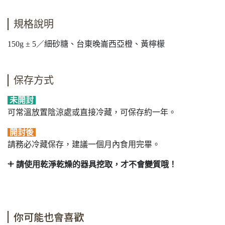
規格說明
150g ± 5／細砂糖、台東晚崙西亞橙、黃檸檬
保存方式
未開封
可常溫放置陰涼處或直接冷藏，可保存約一年。
開封後
請務必冷藏保存，建議一個月內食用完畢。
𓇬 請使用乾淨乾燥的器具挖取，才不會變質哦！
你可能也會喜歡