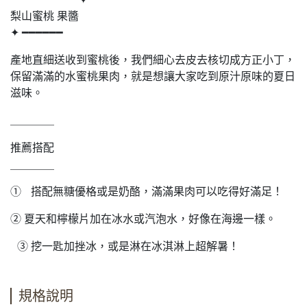
梨山蜜桃 果醬
✦ ━━━━━━
產地直細送收到蜜桃後，我們細心去皮去核切成方正小丁，
保留滿滿的水蜜桃果肉，就是想讓大家吃到原汁原味的夏日
滋味。
＿＿＿＿
推薦搭配
￣￣￣￣
① 搭配無糖優格或是奶酪，滿滿果肉可以吃得好滿足！
② 夏天和檸檬片加在冰水或汽泡水，好像在海邊一樣。
③ 挖一匙加挫冰，或是淋在冰淇淋上超解暑！
規格說明