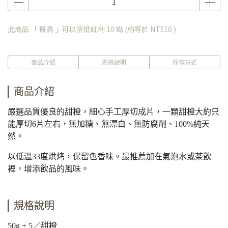
此商品 「 最高 」可以折抵紅利
10
點 (約等於
NT$10
)
商品介紹
規格說明
保存方式
商品介紹
嚴選品質優良的甜橙，細心手工厚切成片，一顆甜橙大約只
能厚切6片左右，無加糖、無漂白、無防腐劑、100%純天
然。
以低溫33度烘烤，保留色香味。最推薦加在氣泡水或茶飲
裡，增添飲品的風味。
規格說明
50g ± 5／甜橙